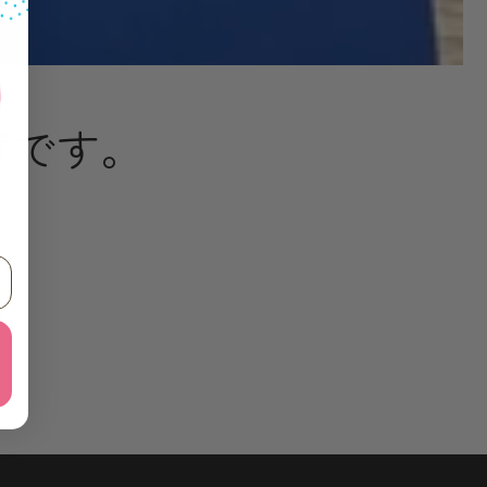
声です。
！