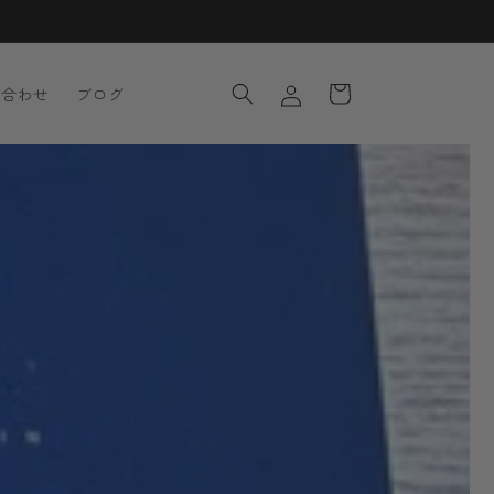
ロ
カ
グ
ー
い合わせ
ブログ
イ
ト
ン