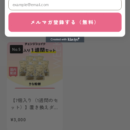
【7個入り（1週間のセ
【7個入り（1週間のセ
ット）】置き換えダイ
ット）】置き換えダイ
エット チェンジフィ
エット チェンジフィ
メルマガ登録する（無料）
¥3,000
¥3,000
ット サツマイモラテ
ット ココア味 1個あ
味 1個あたり195kcal
たり191kcal
No.5
【7個入り（1週間のセ
ット）】置き換えダイ
エット チェンジフィ
¥3,000
ット きなこ餅味
194kcal