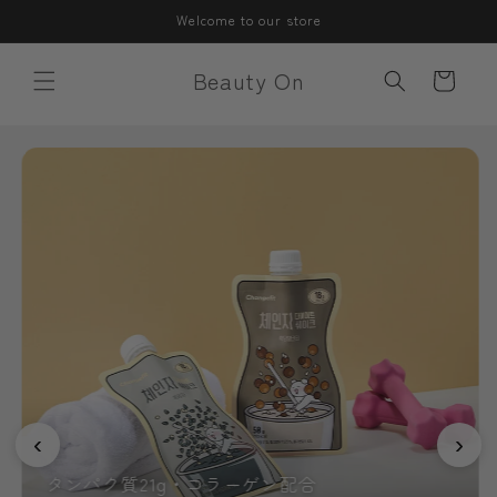
コンテ
Welcome to our store
ンツに
進む
カ
Beauty On
ー
ト
‹
›
タンパク質21g・コラーゲン配合