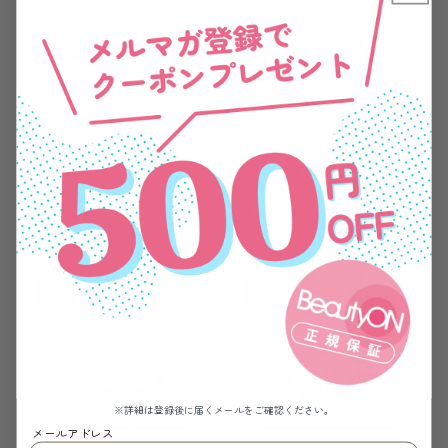
【7個入り（1週間のセ
【7個入り（1週間のセ
ット）】置き換えダイ
ット）】置き換えダイ
エット チェンジフィ
エット チェンジフィ
¥3,000
¥3,000
ット ココア味 1個あ
ット イチゴ＆バナナ
たり191kcal
味 197kcal
No.3
No.4
※詳細は登録後に届くメールをご確認ください。
メールアドレス